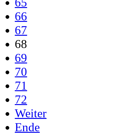
65
66
67
68
69
70
71
72
Weiter
Ende